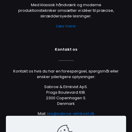
Med klassisk håndværk og moderne
produktionstekniker omsætter vi idéer til præcise,
skræddersyede løsninger.
Læs mere
Kontakt os
Kontakt os hvis du har en forespørgsel, spørgsmål eller
ønsker yderligere oplysninger:
Sabroe & Elmkvist ApS.
Prags Boulevard 61B.
2300 Copenhagen S.
Denmark
Mail:
kks@sabroe-elmkvist.dk
Tlf.: +45 2670 7879
VAT No. DK40638385