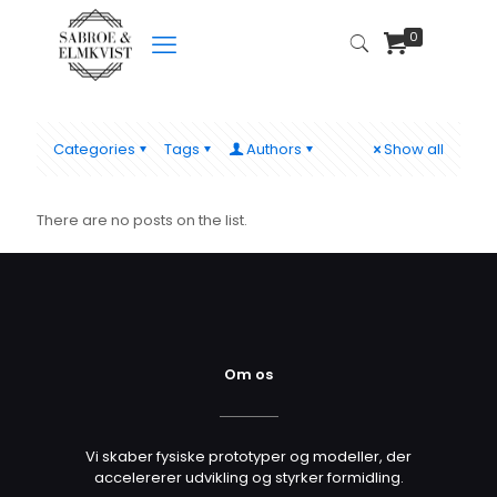
0
Categories
Tags
Authors
Show all
There are no posts on the list.
Om os
Vi skaber fysiske prototyper og modeller, der
accelererer udvikling og styrker formidling.