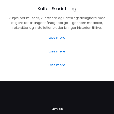
Kultur & udstilling
Vi hjælper museer, kunstnere og udstillingsdesignere med
at gøre fortællinger håndgribelige – gennem modeller,
rekvisitter og installationer, der bringer historien til live.
Læs mere
Læs mere
Læs mere
Om os