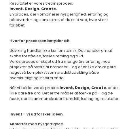
Resultatet er vores tretrinsproces:
Invent. Design. Create.
En proces, der kombinerer nysgerrighed, erfaring og
håndværk – og som sikrer, at du altid ved, hvor vi er i
forløbet.
Hvorfor processen betyder alt
Udvikling handler ikke kun om teknik. Det handler om at
skabe forståelse, fælles retning og tillid.
Vores proces er skabt ud fra mange års erfaring med
projekter på tværs af brancher – og et ønske om at gøre
noget så komplekst som produktudvikling både
overskueligt og inspirerende.
Når vi kalder vores proces
Invent, Design, Create
, er det
ikke bare tre ord. Det er tre måder at tænke på – og tre
faser, der tilsammen skaber fremdrift, læring og resultater.
Invent – vi udforsker idéen
Alt starter med nysgerrighed.