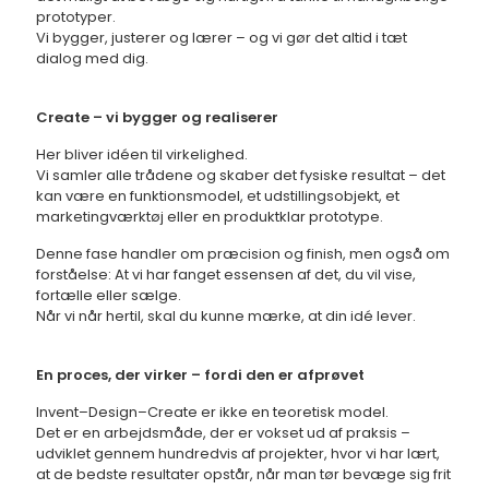
prototyper.
Vi bygger, justerer og lærer – og vi gør det altid i tæt
dialog med dig.
Create – vi bygger og realiserer
Her bliver idéen til virkelighed.
Vi samler alle trådene og skaber det fysiske resultat – det
kan være en funktionsmodel, et udstillingsobjekt, et
marketingværktøj eller en produktklar prototype.
Denne fase handler om præcision og finish, men også om
forståelse: At vi har fanget essensen af det, du vil vise,
fortælle eller sælge.
Når vi når hertil, skal du kunne mærke, at din idé lever.
En proces, der virker – fordi den er afprøvet
Invent–Design–Create er ikke en teoretisk model.
Det er en arbejdsmåde, der er vokset ud af praksis –
udviklet gennem hundredvis af projekter, hvor vi har lært,
at de bedste resultater opstår, når man tør bevæge sig frit