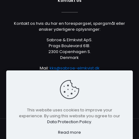
Kontakt os
Kontakt os hvis du har en forespørgsel, spørgsmål eller
ønsker yderligere oplysninger:
Sabroe & Elmkvist ApS.
Prags Boulevard 61B.
2300 Copenhagen S.
Denmark
Mail:
kks@sabroe-elmkvist.dk
Tlf.: +45 2670 7879
VAT No. DK40638385
This website uses cookies to improve your
experience. By using this website you agree to our
Data Protection Policy
.
Read more