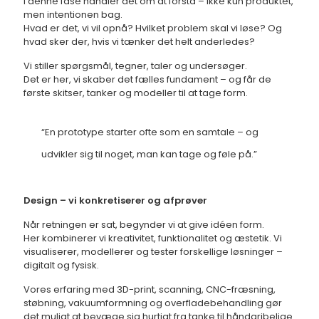
I denne fase handler det om at forstå – ikke kun produktet,
men intentionen bag.
Hvad er det, vi vil opnå? Hvilket problem skal vi løse? Og
hvad sker der, hvis vi tænker det helt anderledes?
Vi stiller spørgsmål, tegner, taler og undersøger.
Det er her, vi skaber det fælles fundament – og får de
første skitser, tanker og modeller til at tage form.
“En prototype starter ofte som en samtale – og
udvikler sig til noget, man kan tage og føle på.”
Design – vi konkretiserer og afprøver
Når retningen er sat, begynder vi at give idéen form.
Her kombinerer vi kreativitet, funktionalitet og æstetik. Vi
visualiserer, modellerer og tester forskellige løsninger –
digitalt og fysisk.
Vores erfaring med 3D-print, scanning, CNC-fræsning,
støbning, vakuumformning og overfladebehandling gør
det muligt at bevæge sig hurtigt fra tanke til håndgribelige